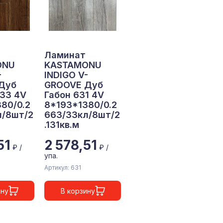
Ламинат
ONU
KASTAMONU
-
INDIGO V-
Дуб
GROOVE Дуб
33 4V
Габон 631 4V
80/0.2
8*193*1380/0.2
л/8шт/2
663/33кл/8шт/2
.131кв.м
51
2 578,51
₽ /
₽ /
упа.
Артикул: 631
ину
В корзину