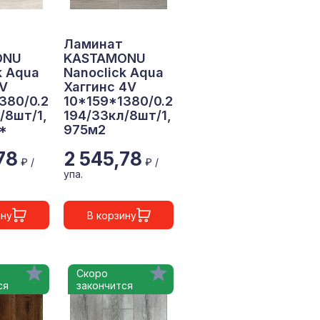
Ламинат
ONU
KASTAMONU
k Aqua
Nanoclick Aqua
4V
Хаггинс 4V
380/0.2
10*159*1380/0.2
/8шт/1,
194/33кл/8шт/1,
*
975м2
78
2 545,78
₽ /
₽ /
упа.
ину
В корзину
Скоро
ся
закончится