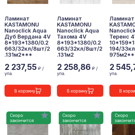
Ламинат
Ламинат
Ламинат
KASTAMONU
KASTAMONU
KASTAM
Nanoclick Aqua
Nanoclick Aqua
Nanoclic
Дуб Вердана 4V
Тахома 4V
Теренс 
8*193*1380/0.2
8*193*1380/0.2
10*159*1
663/32кл/8шт/2
663/32кл/8шт/2
194/33кл
.131м2***
.131м2
975м2**
2 237,55
2 258,86
2 545,
₽ /
₽ /
упа.
упа.
упа.
В корзину
В корзину
В корз
Скоро
Скоро
Скоро
закончится
закончится
закончит