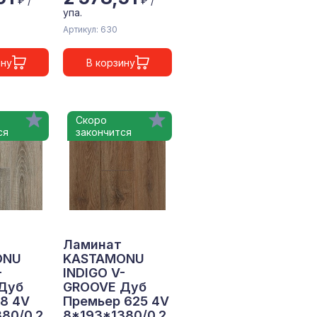
₽ /
₽ /
упа.
Артикул: 630
ину
В корзину
Скоро
ся
закончится
Ламинат
ONU
KASTAMONU
-
INDIGO V-
Дуб
GROOVE Дуб
8 4V
Премьер 625 4V
80/0.2
8*193*1380/0.2