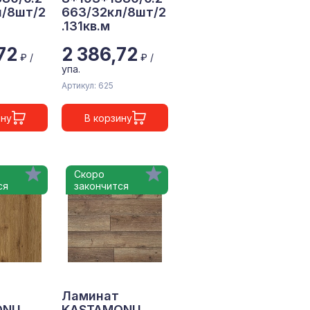
л/8шт/2
663/32кл/8шт/2
.131кв.м
72
2 386,72
₽ /
₽ /
упа.
Артикул: 625
ину
В корзину
Скоро
ся
закончится
Ламинат
ONU
KASTAMONU