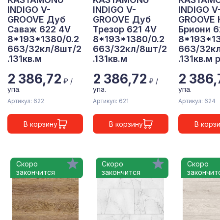
INDIGO V-
INDIGO V-
INDIGO V
GROOVE Дуб
GROOVE Дуб
GROOVE 
Саваж 622 4V
Трезор 621 4V
Бриони 6
8*193*1380/0.2
8*193*1380/0.2
8*193*13
663/32кл/8шт/2
663/32кл/8шт/2
663/32к
.131кв.м
.131кв.м
.131кв.м р
2 386,72
2 386,72
2 386,
₽ /
₽ /
упа.
упа.
упа.
Артикул: 622
Артикул: 621
Артикул: 624
В корзину
В корзину
В корз
Скоро
Скоро
Скоро
закончится
закончится
закончит