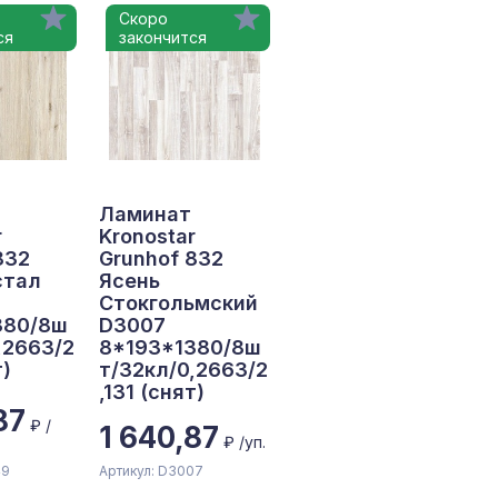
Скоро
ся
закончится
Ламинат
r
Kronostar
832
Grunhof 832
стал
Ясень
Стокгольмский
380/8ш
D3007
,2663/2
8*193*1380/8ш
т)
т/32кл/0,2663/2
,131 (снят)
87
₽ /
1 640,87
₽ /уп.
49
Артикул: D3007