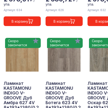
₽ /
₽ /
упа.
упа.
упа.
Артикул: 634
Артикул: 626
Артикул: 632
В корзину
В корзину
В корз
Скоро
Скоро
Скоро
закончится
закончится
закончит
Ламинат
Ламинат
Ламинат
KASTAMONU
KASTAMONU
KASTAM
INDIGO V-
INDIGO V-
INDIGO V
GROOVE Дуб
GROOVE Дуб
GROOVE 
Амбра 627 4V
Ботега 623 4V
Оскар 62
8*193*1380/0.2
8*193*1380/0.2
8*193*13