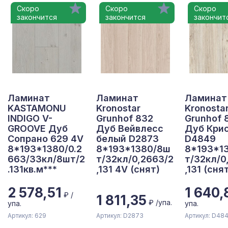
Скоро
Скоро
Скоро
закончится
закончится
закончит
Ламинат
Ламинат
Ламинат
KASTAMONU
Kronostar
Kronosta
INDIGO V-
Grunhof 832
Grunhof 
GROOVE Дуб
Дуб Вейвлесс
Дуб Кри
Сопрано 629 4V
белый D2873
D4849
8*193*1380/0.2
8*193*1380/8ш
8*193*1
663/33кл/8шт/2
т/32кл/0,2663/2
т/32кл/0
.131кв.м***
,131 4V (снят)
,131 (сня
2 578,51
1 640,
₽ /
1 811,35
₽ /упа.
упа.
упа.
Артикул: 629
Артикул: D2873
Артикул: D48