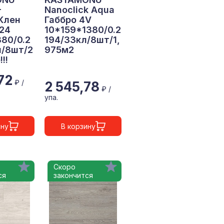
-
Nanoclick Aqua
Клен
Габбро 4V
24
10*159*1380/0.2
80/0.2
194/33кл/8шт/1,
л/8шт/2
975м2
!!!
72
₽ /
2 545,78
₽ /
упа.
ину
В корзину
Скоро
ся
закончится