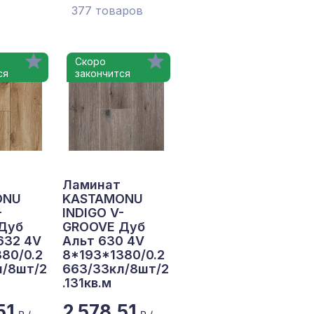
377 товаров
Скоро
ся
закончится
Ламинат
ONU
KASTAMONU
-
INDIGO V-
Дуб
GROOVE Дуб
632 4V
Альт 630 4V
80/0.2
8*193*1380/0.2
л/8шт/2
663/33кл/8шт/2
.131кв.м
51
2 578,51