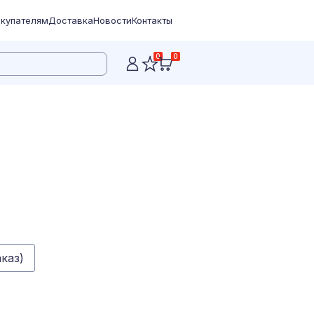
купателям
Доставка
Новости
Контакты
0
0
каз)