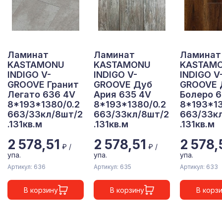
Ламинат
Ламинат
Ламинат
KASTAMONU
KASTAMONU
KASTAM
INDIGO V-
INDIGO V-
INDIGO V
GROOVE Гранит
GROOVE Дуб
GROOVE 
Легато 636 4V
Ария 635 4V
Болеро 6
8*193*1380/0.2
8*193*1380/0.2
8*193*13
663/33кл/8шт/2
663/33кл/8шт/2
663/33к
.131кв.м
.131кв.м
.131кв.м
2 578,51
2 578,51
2 578,
₽ /
₽ /
упа.
упа.
упа.
Артикул: 636
Артикул: 635
Артикул: 633
В корзину
В корзину
В корз