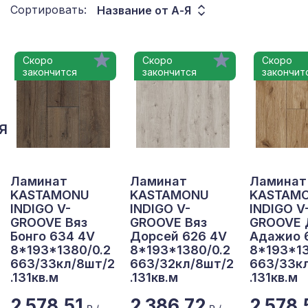
Сортировать:
Название от А-Я
Скоро
Скоро
Скоро
закончится
закончится
закончит
Я
Ламинат
Ламинат
Ламинат
KASTAMONU
KASTAMONU
KASTAM
INDIGO V-
INDIGO V-
INDIGO V
GROOVE Вяз
GROOVE Вяз
GROOVE 
Бонго 634 4V
Дорсей 626 4V
Адажио 
8*193*1380/0.2
8*193*1380/0.2
8*193*13
663/33кл/8шт/2
663/32кл/8шт/2
663/33к
.131кв.м
.131кв.м
.131кв.м
2 578,51
2 386,72
2 578,