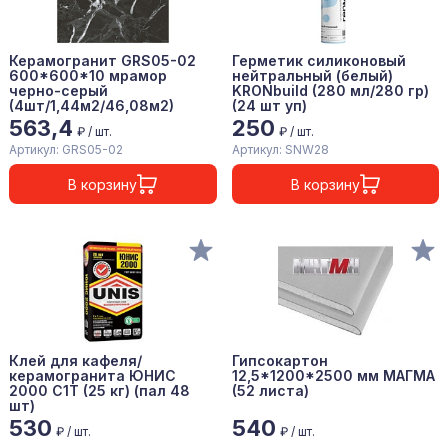
Керамогранит GRS05-02
Герметик силиконовый
600*600*10 мрамор
нейтральный (белый)
черно-серый
KRONbuild (280 мл/280 гр)
(4шт/1,44м2/46,08м2)
(24 шт уп)
563,4
250
₽ / шт.
₽ / шт.
Артикул: GRS05-02
Артикул: SNW28
В корзину
В корзину
Клей для кафеля/
Гипсокартон
керамогранита ЮНИС
12,5*1200*2500 мм МАГМА
2000 С1Т (25 кг) (пал 48
(52 листа)
шт)
530
540
₽ / шт.
₽ / шт.